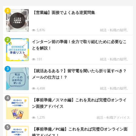
む
1
【営業編】面接でよくある逆質問集
5,876
就活・転職の疑問。
む
2
インターン前の準備！全力で取り組むために必要なこ
とを解説！
191
就活・転職の疑問。
む
3
【就活あるある？】留守電を聞いたら折り返すべき？
メールの仕方は！？
4,498
就活・転職の疑問。
む
4
【事前準備／スマホ編】これを見れば完璧◎オンライ
ン面接アドバイス
1,275
就活・転職アドバイス
む
5
【事前準備／PC編】これを見れば完璧◎オンライン面
接アドバイス！