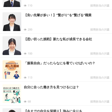
110
採用担当の川森
【良い先輩が多い！】’’繋がり’’を’’繋げる’’職業
200
採用担当の川森
【思い切った挑戦】新たな私が成長できる会社
100
採用担当の川森
「服装自由」だったらなにを着ていけばいいの？
113
採用担当の川森
自分に合った働き方を見つけるには？
68
採用担当の川森
【今までの自分を深堀り】強みに尖りを