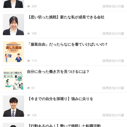
200
採用担当の川森
【思い切った挑戦】新たな私が成長できる会社
100
採用担当の川森
「服装自由」だったらなにを着ていけばいいの？
113
採用担当の川森
自分に合った働き方を見つけるには？
67
採用担当の川森
【今までの自分を深堀り】強みに尖りを
126
採用担当の川森
【行動あるのみ！】勢いで挑戦した転職活動