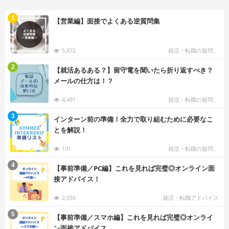
む
1
【営業編】面接でよくある逆質問集
5,872
就活・転職の疑問。
む
2
【就活あるある？】留守電を聞いたら折り返すべき？
メールの仕方は！？
4,491
就活・転職の疑問。
む
3
インターン前の準備！全力で取り組むために必要なこ
とを解説！
191
就活・転職の疑問。
む
4
【事前準備／PC編】これを見れば完璧◎オンライン面
接アドバイス！
2,056
就活・転職アドバイス
む
5
【事前準備／スマホ編】これを見れば完璧◎オンライ
ン面接アドバイス