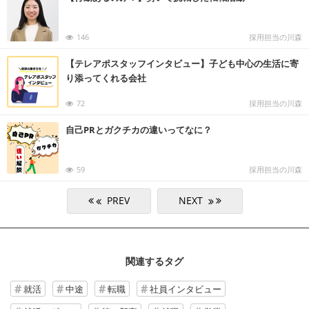
146
採用担当の川森
【テレアポスタッフインタビュー】子ども中心の生活に寄
り添ってくれる会社
72
採用担当の川森
自己PRとガクチカの違いってなに？
59
採用担当の川森
関連するタグ
就活
中途
転職
社員インタビュー