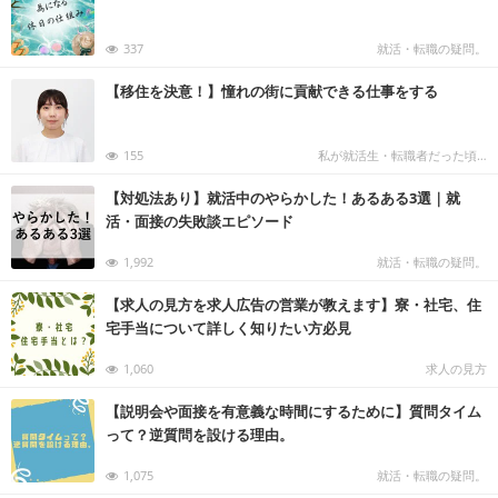
337
就活・転職の疑問。
【移住を決意！】憧れの街に貢献できる仕事をする
155
私が就活生・転職者だった頃…
【対処法あり】就活中のやらかした！あるある3選｜就
活・面接の失敗談エピソード
1,992
就活・転職の疑問。
【求人の見方を求人広告の営業が教えます】寮・社宅、住
宅手当について詳しく知りたい方必見
1,060
求人の見方
【説明会や面接を有意義な時間にするために】質問タイム
って？逆質問を設ける理由。
1,075
就活・転職の疑問。