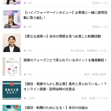
637
営業のシゴト
【ハイパフォーマーインタビュー】お客様と一緒に採用活
動に取り組む！
443
営業のシゴト
【更なる成長へ】自分の理想を見つめ直した転職活動
186
私が就活生・転職者だった頃…
面接のフェーズごとで見られているポイントを徹底解説！
165
就活・転職の疑問。
【就活・面接やらかし防止策】意外と見られている…！？
オンライン面接・説明会時の注意点
1,049
就活・転職アドバイス
【就活・転職のためになる！】休日の仕組み