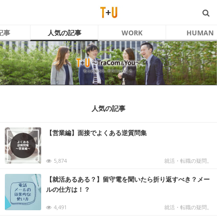
記事
人気の記事
WORK
HUMAN
人気の記事
【営業編】面接でよくある逆質問集
5,874
就活・転職の疑問。
【就活あるある？】留守電を聞いたら折り返すべき？メー
ルの仕方は！？
4,491
就活・転職の疑問。