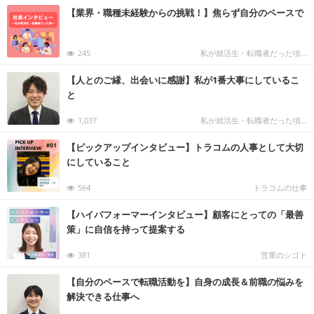
【業界・職種未経験からの挑戦！】焦らず自分のペースで
245
私が就活生・転職者だった頃…
【人とのご縁、出会いに感謝】私が1番大事にしているこ
と
1,037
私が就活生・転職者だった頃…
【ピックアップインタビュー】トラコムの人事として大切
にしていること
564
トラコムの仕事
【ハイパフォーマーインタビュー】顧客にとっての「最善
策」に自信を持って提案する
381
営業のシゴト
【自分のペースで転職活動を】自身の成長＆前職の悩みを
解決できる仕事へ