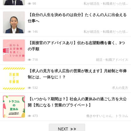
98
私が就活生・転職者だった頃…
【自分の人生を決めるのは自分】たくさんの人に出会える
仕事へ
146
私が就活生・転職者だった頃…
【面接官のアドバイスあり】伝わる志望動機を書く、3つ
の手順
718
就活・転職アドバイス
【求人の見方を求人広告の営業が教えます】月給制と年俸
制とは、一体なに！？
532
求人の見方
【いつから？期間は？】社会人の夏休みの過ごし方を大公
開【気になる！営業のプライベート】
473
働きやすいじゃん、トラコム