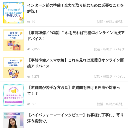
インターン前の準備！全力で取り組むために必要なことを
解説！
191
就活・転職の疑問。
【事前準備／PC編】これを見れば完璧◎オンライン面接ア
ドバイス！
2,056
就活・転職アドバイス
【事前準備／スマホ編】これを見れば完璧◎オンライン面
接アドバイス
1,275
就活・転職アドバイス
【逆質問が苦手な方必見】逆質問を設ける理由や対策っ
て！？
861
就活・転職の疑問。
【ハイパフォーマーインタビュー】お客様に丁寧に、寄り
添う姿勢で。