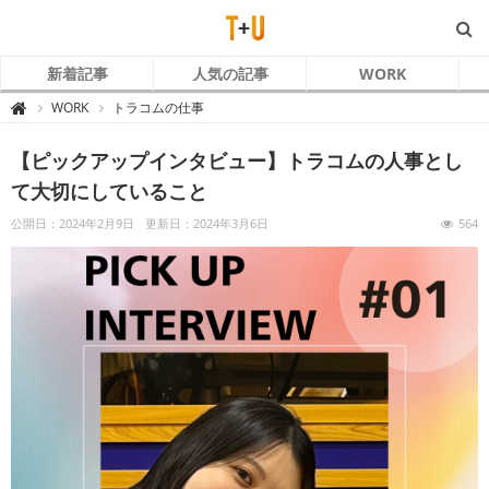
新着記事
人気の記事
WORK
T
WORK
トラコムの仕事

+
U
～
【ピックアップインタビュー】トラコムの人事とし
ト
ラ
コ
て大切にしていること
ム
と
あ
公開日：2024年2月9日
更新日：2024年3月6日
564
な
た
～