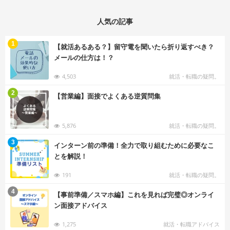
人気の記事
む
1
【就活あるある？】留守電を聞いたら折り返すべき？
メールの仕方は！？
4,503
就活・転職の疑問。
む
2
【営業編】面接でよくある逆質問集
5,876
就活・転職の疑問。
む
3
インターン前の準備！全力で取り組むために必要なこ
とを解説！
191
就活・転職の疑問。
む
4
【事前準備／スマホ編】これを見れば完璧◎オンライ
ン面接アドバイス
1,275
就活・転職アドバイス