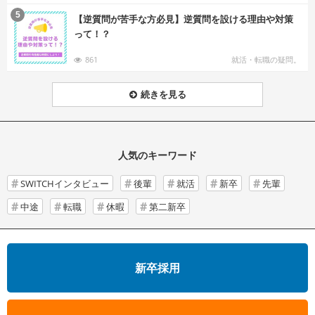
む
5
【逆質問が苦手な方必見】逆質問を設ける理由や対策
って！？
861
就活・転職の疑問。
続きを見る
人気のキーワード
SWITCHインタビュー
後輩
就活
新卒
先輩
中途
転職
休暇
第二新卒
新卒採用