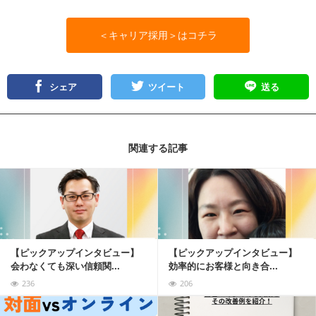
＜キャリア採用＞はコチラ
シェア
ツイート
送る
関連する記事
記事を読む
【ピックアップインタビュー】
【ピックアップインタビュー】
会わなくても深い信頼関...
効率的にお客様と向き合...
236
206
記事を読む