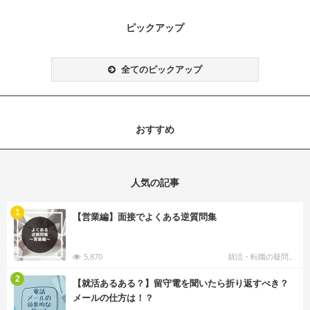
ピックアップ
全てのピックアップ
おすすめ
人気の記事
む
1
【営業編】面接でよくある逆質問集
5,870
就活・転職の疑問。
む
2
【就活あるある？】留守電を聞いたら折り返すべき？
メールの仕方は！？