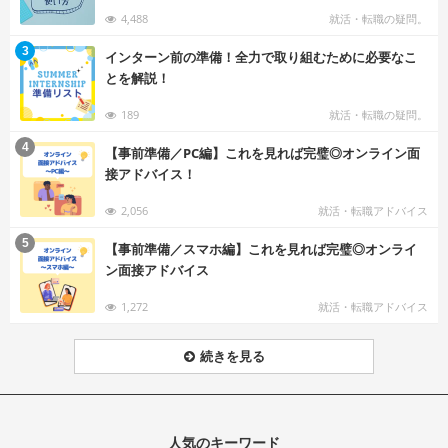
4,488
就活・転職の疑問。
む
3
インターン前の準備！全力で取り組むために必要なこ
とを解説！
189
就活・転職の疑問。
む
4
【事前準備／PC編】これを見れば完璧◎オンライン面
接アドバイス！
2,056
就活・転職アドバイス
む
5
【事前準備／スマホ編】これを見れば完璧◎オンライ
ン面接アドバイス
1,272
就活・転職アドバイス
続きを見る
人気のキーワード