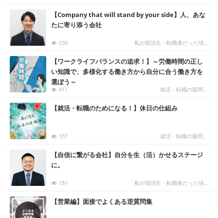
む
【Company that will stand by your side】人、あな
たに寄り添う会社
230
私が就活生・転職者だった頃…
む
【ワークライフバランスの追求！】～労働時間の正し
い知識で、多様化する働き方から自分に合う働き方を
選ぼう～
411
就活・転職の疑問。
む
【就活・転職のためになる！】休日の仕組み
337
就活・転職の疑問。
む
【自信に繋がる会社】自分を生（活）かせるステージ
に。
181
私が就活生・転職者だった頃…
む
【営業編】面接でよくある逆質問集