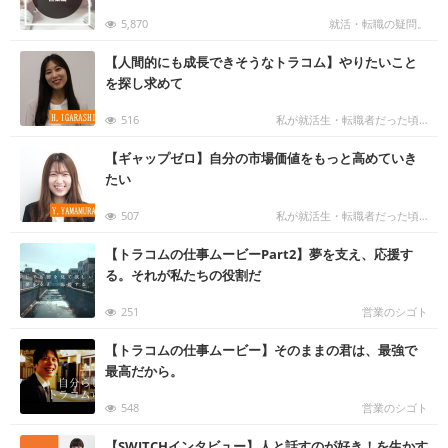
5,870
就活・転職の疑問。
む
【人間的にも成長できそうなトラコム】やりたいこと
を探し求めて
516
私が就活生・転職者だった頃…
む
【ギャップゼロ】自分の市場価値をもっと高めていき
たい
507
私が就活生・転職者だった頃…
む
【トラコムの仕事ムービーPart2】夢を支え、応援す
る。それが私たちの役割だ
251
営業のシゴト
む
【トラコムの仕事ムービー】そのままの君は、最強で
最高だから。
548
営業のシゴト
む
【SWITCHインタビュー】人と話すのが好き！を生かす