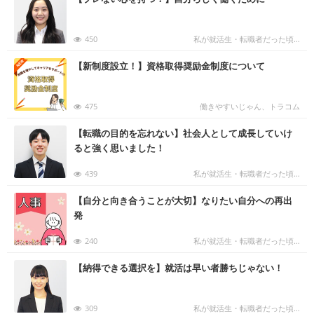
450
私が就活生・転職者だった頃…
む
【新制度設立！】資格取得奨励金制度について
475
働きやすいじゃん、トラコム
む
【転職の目的を忘れない】社会人として成長していけ
ると強く思いました！
439
私が就活生・転職者だった頃…
む
【自分と向き合うことが大切】なりたい自分への再出
発
240
私が就活生・転職者だった頃…
む
【納得できる選択を】就活は早い者勝ちじゃない！
309
私が就活生・転職者だった頃…