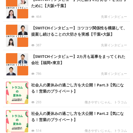
ために【大阪×千葉】
464
先輩インタビュー
む
【SWITCHインタビュー】コツコツ関係性を構築して、
提案し続けることの大切さを実感【千葉×大阪】
387
先輩インタビュー
む
【SWITCHインタビュー】2カ月も返事をまってくれた
会社【福岡×東京】
786
先輩インタビュー
む
社会人の夏休みの過ごし方を大公開！Part.3【気にな
る！営業のプライベート】
293
働きやすいじゃん、トラコム
む
社会人の夏休みの過ごし方を大公開！Part.2【気にな
る！営業のプライベート】
514
働きやすいじゃん、トラコム