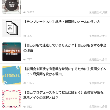
5,872
採用担当の川森
【テンプレートあり】就活・転職時のメールの使い方
305
採用担当の倉田
【自己分析で迷走していませんか？】自己分析をする本当
の理由
727
採用担当の倉田
【説明会や面接を有意義な時間にするために】質問タイム
って？逆質問を設ける理由。
1,075
採用担当の倉田
【自己プロデュースをして就活に臨もう】面接官が語る、
就活メイクの正解とは？
552
採用担当の倉田