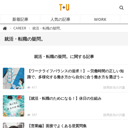
新着記事
人気の記事
WORK
T
CAREER
就活・転職の疑問。

+
U
～
就活・転職の疑問。
ト
ラ
コ
ム
と
就活・転職の疑問。に関する記事
あ
な
た
～
【ワークライフバランスの追求！】～労働時間の正しい知
識で、多様化する働き方から自分に合う働き方を選ぼう～
411
採用担当の川森
【就活・転職のためになる！】休日の仕組み
337
採用担当の川森
【営業編】面接でよくある逆質問集