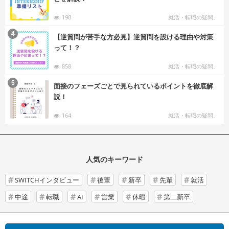
190
就活・転職の疑問。
む
4
【逆質問が苦手な方必見】逆質問を設ける理由や対策
って！？
858
就活・転職の疑問。
む
5
面接のフェーズごとで見られているポイントを徹底解
説！
164
就活・転職の疑問。
人気のキーワード
SWITCHインタビュー
後輩
新卒
先輩
就活
中途
転職
AI
営業
休暇
第二新卒