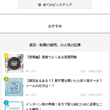
全てのピックアップ
おすすめ
就活・転職の疑問。の人気の記事
む
1
【営業編】面接でよくある逆質問集
5,872
就活・転職の疑問。
む
2
【就活あるある？】留守電を聞いたら折り返すべき？
メールの仕方は！？
4,489
就活・転職の疑問。
む
3
インターン前の準備！全力で取り組むために必要なこ
とを解説！