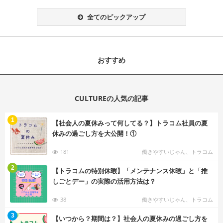
全てのピックアップ
おすすめ
CULTUREの人気の記事
む
1
【社会人の夏休みって何してる？】トラコム社員の夏
休みの過ごし方を大公開！①
181
働きやすいじゃん、トラコム
む
2
【トラコムの特別休暇】「メンテナンス休暇」と「推
しごとデー」の実際の活用方法は？
38
働きやすいじゃん、トラコム
む
3
【いつから？期間は？】社会人の夏休みの過ごし方を