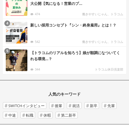
大公開【気になる！営業のプ...
474
働きやすいじゃん、トラコム
む
4
新しい採用コンセプト『シン・終身雇用』とは！？
542
働きやすいじゃん、トラコム
む
5
【トラコムのリアルを知ろう】娘が順調になついてく
れる環境…？
344
トラコム休日倶楽部
人気のキーワード
SWITCHインタビュー
後輩
就活
新卒
先輩
中途
転職
休暇
第二新卒