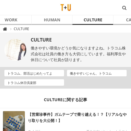
WORK
HUMAN
CULTURE
C
T
CULTURE

+
U
～
CULTURE
ト
ラ
働きやすい環境かどうか気になりますよね。トラコム株
コ
ム
式会社は社員の働き方も大切にしています。福利厚生や
と
休日について社員が語ります。
あ
な
た
～
トラコム、部活はじめたってよ
働きやすいじゃん、トラコム
トラコム休日倶楽部
CULTUREに関する記事
【営業珍事件】ガムテープで乗り越える！？【リアルなや
り取りを大公開！】