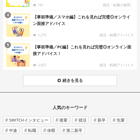
191
就活・転職の疑問。
む
4
【事前準備／スマホ編】これを見れば完璧◎オンライ
ン面接アドバイス
1,275
就活・転職アドバイス
む
5
【事前準備／PC編】これを見れば完璧◎オンライン面
接アドバイス！
2,057
就活・転職アドバイス
続きを見る
人気のキーワード
SWITCHインタビュー
後輩
就活
新卒
先輩
中途
転職
休暇
第二新卒