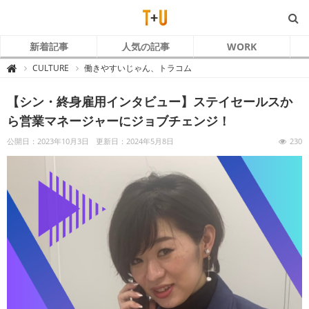
新着記事
人気の記事
WORK
T
CULTURE
働きやすいじゃん、トラコム

+
U
～
【シン・終身雇用インタビュー】ステイセールスか
ト
ラ
コ
ら営業マネージャーにジョブチェンジ！
ム
と
あ
公開日：2023年10月3日
更新日：2024年5月8日
230
な
た
～