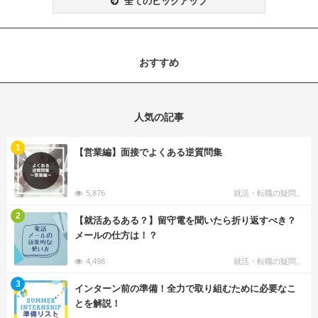
全てのピックアップ
おすすめ
人気の記事
む
1
【営業編】面接でよくある逆質問集
5,876
就活・転職の疑問。
む
2
【就活あるある？】留守電を聞いたら折り返すべき？
メールの仕方は！？
4,498
就活・転職の疑問。
む
3
インターン前の準備！全力で取り組むために必要なこ
とを解説！