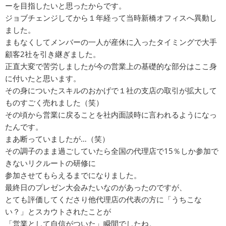
ーを目指したいと思ったからです。
ジョブチェンジしてから１年経って当時新橋オフィスへ異動し
ました。
まもなくしてメンバーの一人が産休に入ったタイミングで大手
顧客2社を引き継ぎました。
正直大変で苦労しましたが今の営業上の基礎的な部分はここ身
に付いたと思います。
その身についたスキルのおかげで１社の支店の取引が拡大して
ものすごく売れました（笑）
その頃から営業に戻ることを社内面談時に言われるようになっ
たんです。
まあ断っていましたが…（笑）
その調子のまま過ごしていたら全国の代理店で15％しか参加で
きないリクルートの研修に
参加させてもらえるまでになりました。
最終日のプレゼン大会みたいなのがあったのですが、
とても評価してくださり他代理店の代表の方に「うちこな
い？」とスカウトされたことが
「営業として自信がついた」瞬間でしたね。