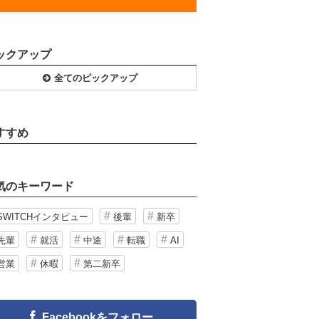
ックアップ
全てのピックアップ
すすめ
気のキーワード
SWITCHインタビュー
後輩
新卒
先輩
就活
中途
転職
AI
営業
休暇
第二新卒
Facebookをフォロー