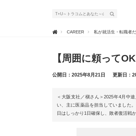
T

CAREER
私が就活生・転職者
+
U
～
ト
ラ
【周囲に頼ってO
コ
ム
と
あ
な
公開日：2025年8月21日
更新日：20
た
～
＜大阪支社／槇さん＞2025年4月
い、主に医薬品を担当していました。
日はしっかり1日確保し、敗者復活戦