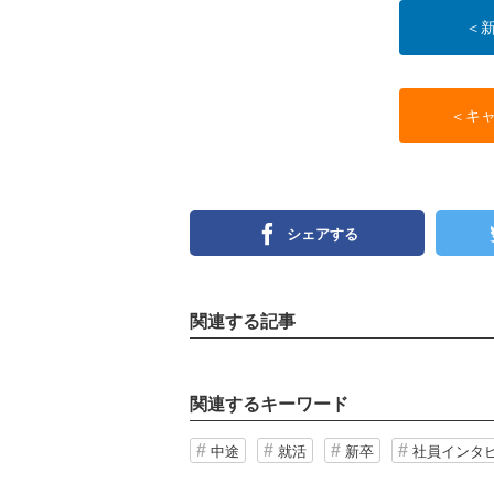
＜
＜キ
シェアする
関連する記事
関連するキーワード
中途
就活
新卒
社員インタ