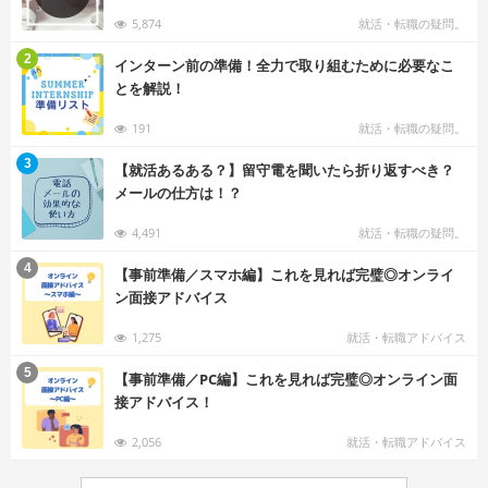
5,874
就活・転職の疑問。
む
2
インターン前の準備！全力で取り組むために必要なこ
とを解説！
191
就活・転職の疑問。
む
3
【就活あるある？】留守電を聞いたら折り返すべき？
メールの仕方は！？
4,491
就活・転職の疑問。
む
4
【事前準備／スマホ編】これを見れば完璧◎オンライ
ン面接アドバイス
1,275
就活・転職アドバイス
む
5
【事前準備／PC編】これを見れば完璧◎オンライン面
接アドバイス！
2,056
就活・転職アドバイス