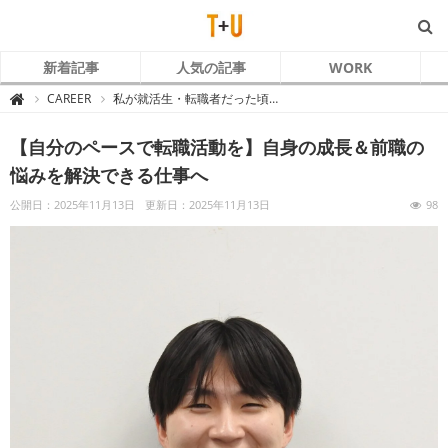
新着記事
人気の記事
WORK
T
CAREER
私が就活生・転職者だった頃…

+
U
～
【自分のペースで転職活動を】自身の成長＆前職の
ト
ラ
コ
悩みを解決できる仕事へ
ム
と
あ
公開日：2025年11月13日
更新日：2025年11月13日
98
な
た
～