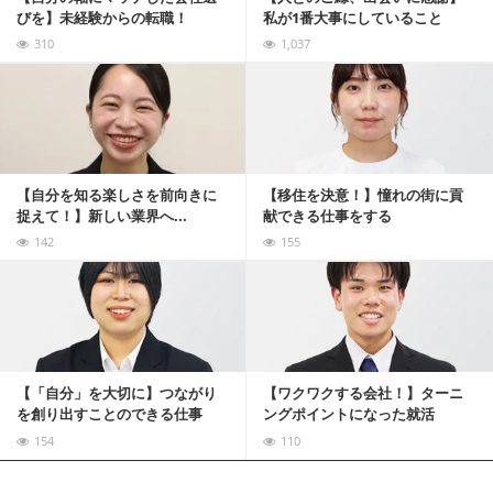
びを】未経験からの転職！
私が1番大事にしていること
310
1,037
記事を読む
【自分を知る楽しさを前向きに
【移住を決意！】憧れの街に貢
捉えて！】新しい業界へ...
献できる仕事をする
142
155
記事を読む
【「自分」を大切に】つながり
【ワクワクする会社！】ターニ
を創り出すことのできる仕事
ングポイントになった就活
154
110