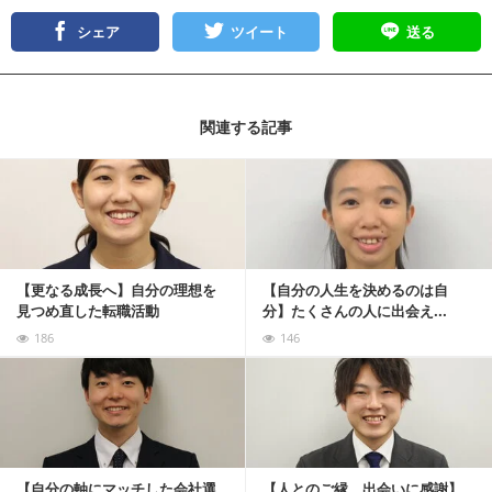
シェア
ツイート
送る
関連する記事
記事を読む
【更なる成長へ】自分の理想を
【自分の人生を決めるのは自
見つめ直した転職活動
分】たくさんの人に出会え...
186
146
記事を読む
【自分の軸にマッチした会社選
【人とのご縁、出会いに感謝】