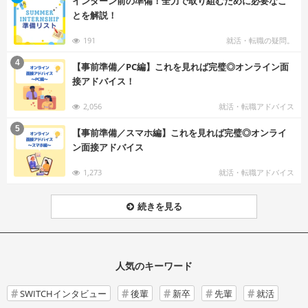
インターン前の準備！全力で取り組むために必要なこ
とを解説！
191
就活・転職の疑問。
む
4
【事前準備／PC編】これを見れば完璧◎オンライン面
接アドバイス！
2,056
就活・転職アドバイス
む
5
【事前準備／スマホ編】これを見れば完璧◎オンライ
ン面接アドバイス
1,273
就活・転職アドバイス
続きを見る
人気のキーワード
SWITCHインタビュー
後輩
新卒
先輩
就活