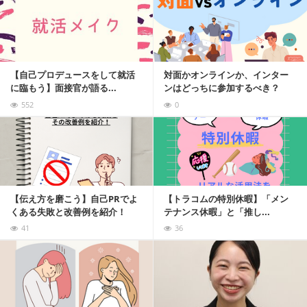
記事を読む
【自己プロデュースをして就活
対面かオンラインか、インター
に臨もう】面接官が語る...
ンはどっちに参加するべき？
552
0
記事を読む
【伝え方を磨こう】自己PRでよ
【トラコムの特別休暇】「メン
くある失敗と改善例を紹介！
テナンス休暇」と「推し...
41
36
記事を読む