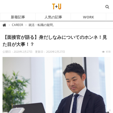
新着記事
人気の記事
WORK
T
CAREER
就活・転職の疑問。

+
U
～
【面接官が語る】身だしなみについてのホンネ！見
ト
ラ
コ
た目が大事！？
ム
と
あ
公開日：2020年2月27日
更新日：2020年2月27日
418
な
た
～