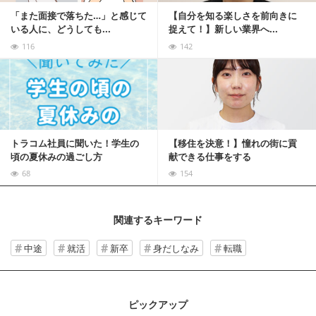
「また面接で落ちた…」と感じて
【自分を知る楽しさを前向きに
いる人に、どうしても...
捉えて！】新しい業界へ...
116
142
記事を読む
トラコム社員に聞いた！学生の
【移住を決意！】憧れの街に貢
頃の夏休みの過ごし方
献できる仕事をする
68
154
関連するキーワード
中途
就活
新卒
身だしなみ
転職
ピックアップ